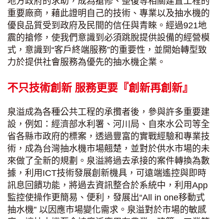
地方政府的求助，成為搶修、整復等相關建置工程的
重要廠商，藉此證明自己的技術、專業以及抽水機的
優良品質受到政府及民間的信任與青睞。經過921地
震的搶修，使我們意識到必須跳脫提供設備的經營模
式，意識到“客戶終端服務”的重要性，並開始轉型致
力於提供社會服務為優先的抽水機企業。
不只技術創新 服務更要『創新再創新』
泉溢成為各種公共工程的承攬者後，參與許多重要建
設，例如：經濟部水利署、河川局、自來水公司等全
省各縣市政府的標案，透過豐富的實戰經驗和專業技
術，成為台灣抽水機市場翹楚，並對於供水市場的未
來做了全新的規劃。泉溢將過去承接的案件轉換為數
據，利用ICT技術發展創新機具，可遠端遙控與即時
訊息回饋功能，將過去資訊整合於系統中，利用App
監控使操作更簡易、便利，發展出“All in one移動式
抽水機” 以因應市場變化需求。泉溢對於市場的敏感