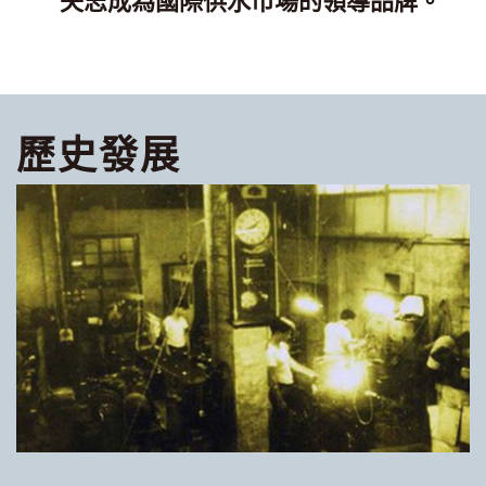
矢志成為國際供水市場的領導品牌。
歷史發展
廠
準
製
）
。
企
司
動
廠
經