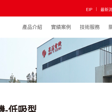
EIP
最新
產品介紹
實績案例
技術服務
閘門泵浦
豎軸式抽水機
企業優勢
沉水式電
歷史發展
沉水式電動抽水機
沉水式電動抽
未來展望
自吸型移動
相關認
豎軸
動抽水機
水機(低吸型)
水
機-低吸型