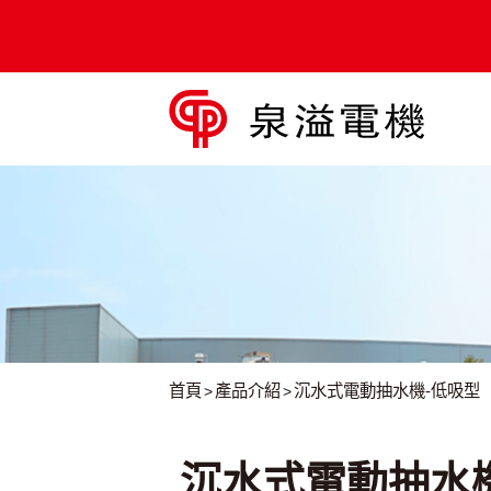
自吸型移動式
移動式抽
軸流/混流
品牌故事
最新實績
引擎抽水機組
水機配件
泵浦
首頁
產品介紹
沉水式電動抽水機-低吸型
沉水式電動抽水