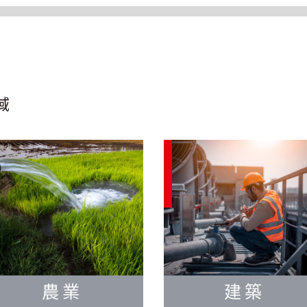
域
農業
建築