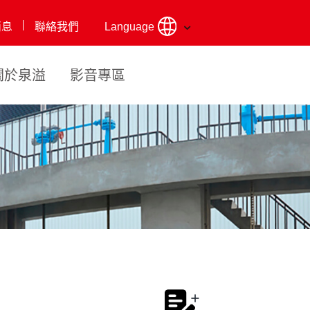
消息
聯絡我們
Language
關於泉溢
影音專區
式引擎抽水機組
證
式抽
專利證書
液壓履帶自
智慧服務
實驗室檢
機
吸式抽水機
驗