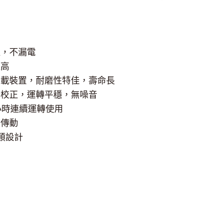
佳，不漏電
程高
承載裝置，耐磨性特佳，壽命長
衡校正，運轉平穩，無噪音
小時連續運轉使用
結傳動
類設計