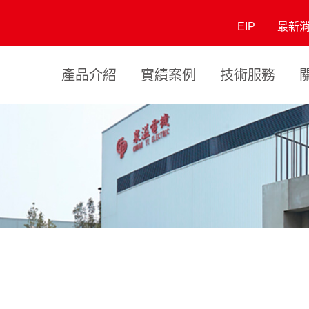
EIP
最新
產品介紹
實績案例
技術服務
閘門泵浦
豎軸式抽水機
企業優勢
沉水式電
歷史發展
沉水式電動抽水機
沉水式電動抽
未來展望
自吸型移動
相關認
豎軸
動抽水機
水機(低吸型)
水