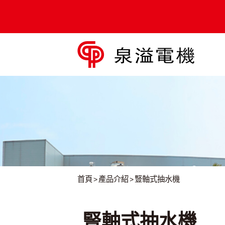
自吸型移動式
移動式抽
軸流/混流
品牌故事
最新實績
引擎抽水機組
水機配件
泵浦
首頁
產品介紹
豎軸式抽水機
豎軸式抽水機