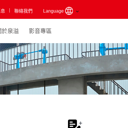
消息
聯絡我們
Language
關於泉溢
影音專區
式引擎抽水機組
證
式抽
專利證書
液壓履帶自
智慧服務
實驗室檢
機
吸式抽水機
驗